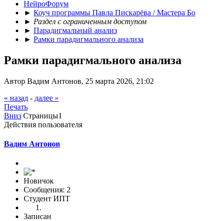
НейроФорум
►
Коуч программы Павла Пискарёва / Мастера Бо
►
Раздел с ограниченным доступом
►
Парадигмальный анализ
►
Рамки парадигмального анализа
Рамки парадигмального анализа
Автор Вадим Антонов, 25 марта 2026, 21:02
« назад
-
далее »
Печать
Вниз
Страницы
1
Действия пользователя
Вадим Антонов
Новичок
Сообщения: 2
Студент ИПТ
Записан