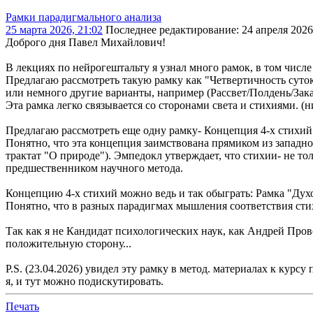
Рамки парадигмального анализа
25 марта 2026, 21:02
Последнее редактирование
: 24 апреля 202
Доброго дня Павел Михайлович!
В лекциях по нейрогештальту я узнал много рамок, в том числе
Предлагаю рассмотреть такую рамку как "Четвертичность суток
или немного другие варианты, например (Рассвет/Полдень/Зак
Эта рамка легко связывается со сторонами света и стихиями. (
Предлагаю рассмотреть еще одну рамку- Концепция 4-х стихий:
Понятно, что эта концепция заимствована прямиком из западн
трактат "О природе"). Эмпедокл утверждает, что стихии- не 
предшественником научного метода.
Концепцию 4-х стихий можно ведь и так обыграть: Рамка "Ду
Понятно, что в разных парадигмах мышления соответствия сти
Так как я не Кандидат психологических наук, как Андрей Пров
положительную сторону...
P.S. (23.04.2026) увидел эту рамку в метод. материалах к 
я, и тут можно подискутировать.
Печать