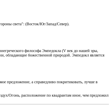
тороны света": (Восток/Юг/Запад/Север).
евнегреческого философа Эмпедокла (V век до нашей эры,
нции, обладающие божественной природой. Эмпедокл является
 мое предложение, а справедливо покритиковать, лучше в
здух/Огонь, расположение по квадрантам иное, чем предложил