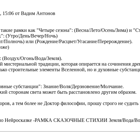
6, 15:06 от Вадим Антонов
 такие рамки как "Четыре сезона": (Весна/Лето/Осень/Зима) и "С
": (Утро/День/Вечер/Ночь)
ат/Полночь) или (Рождение/Расцвет/Угасание/Перерождение).
ниже)
 (Воздух/Огонь/Вода/Земля).
ой мистериальной традиции, которая опирается на сочинения др
только строительные элементы Вселенной, но и духовные субста
ховные субстанции": Знание/Воля/Дерзновение/Молчание.
хий сторонам света может быть расстановлено другим образом.
оров, а тем более не Доктор философии, прошу строго не судить
курсу по Нейросказке -РАМКА СКАЗОЧНЫЕ СТИХИИ Земля/Вода/Во