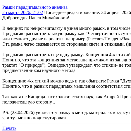
Рамки парадигмального анализа
25 марта 2026, 21:02
Последнее редактирование
: 24 апреля 202
Доброго дня Павел Михайлович!
В лекциях по нейрогештальту я узнал много рамок, в том числе
Предлагаю рассмотреть такую рамку как "Четвертичность суток
или немного другие варианты, например (Рассвет/Полдень/Зак
Эта рамка легко связывается со сторонами света и стихиями. (
Предлагаю рассмотреть еще одну рамку- Концепция 4-х стихий:
Понятно, что эта концепция заимствована прямиком из западн
трактат "О природе"). Эмпедокл утверждает, что стихии- не 
предшественником научного метода.
Концепцию 4-х стихий можно ведь и так обыграть: Рамка "Ду
Понятно, что в разных парадигмах мышления соответствия сти
Так как я не Кандидат психологических наук, как Андрей Пров
положительную сторону...
P.S. (23.04.2026) увидел эту рамку в метод. материалах к 
я, и тут можно подискутировать.
Печать