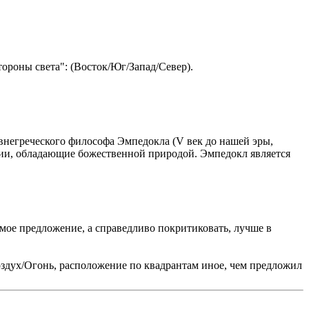
тороны света": (Восток/Юг/Запад/Север).
евнегреческого философа Эмпедокла (V век до нашей эры,
нции, обладающие божественной природой. Эмпедокл является
 мое предложение, а справедливо покритиковать, лучше в
здух/Огонь, расположение по квадрантам иное, чем предложил