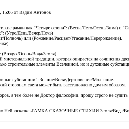
6, 15:06 от Вадим Антонов
 такие рамки как "Четыре сезона": (Весна/Лето/Осень/Зима) и "С
": (Утро/День/Вечер/Ночь)
ат/Полночь) или (Рождение/Расцвет/Угасание/Перерождение).
ниже)
 (Воздух/Огонь/Вода/Земля).
ой мистериальной традиции, которая опирается на сочинения др
только строительные элементы Вселенной, но и духовные субста
ховные субстанции": Знание/Воля/Дерзновение/Молчание.
хий сторонам света может быть расстановлено другим образом.
оров, а тем более не Доктор философии, прошу строго не судить
курсу по Нейросказке -РАМКА СКАЗОЧНЫЕ СТИХИИ Земля/Вода/Во