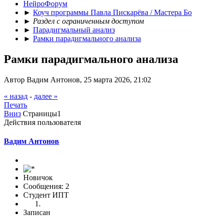
НейроФорум
►
Коуч программы Павла Пискарёва / Мастера Бо
►
Раздел с ограниченным доступом
►
Парадигмальный анализ
►
Рамки парадигмального анализа
Рамки парадигмального анализа
Автор Вадим Антонов, 25 марта 2026, 21:02
« назад
-
далее »
Печать
Вниз
Страницы
1
Действия пользователя
Вадим Антонов
Новичок
Сообщения: 2
Студент ИПТ
Записан