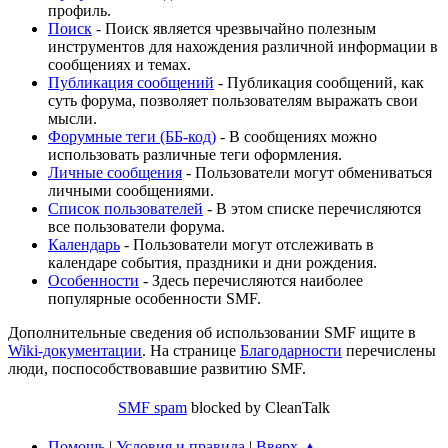
профиль.
Поиск
- Поиск является чрезвычайно полезным
инструментов для нахождения различной информации в
сообщениях и темах.
Публикация сообщений
- Публикация сообщений, как
суть форума, позволяет пользователям выражать свои
мысли.
Форумные теги (ББ-код)
- В сообщениях можно
использовать различные теги оформления.
Личные сообщения
- Пользователи могут обмениваться
личными сообщениями.
Список пользователей
- В этом списке перечисляются
все пользователи форума.
Календарь
- Пользователи могут отслеживать в
календаре события, праздники и дни рождения.
Особенности
- Здесь перечисляются наиболее
популярные особенности SMF.
Дополнительные сведения об использовании SMF ищите в
Wiki-документации
. На странице
Благодарности
перечислены
люди, поспособствовавшие развитию SMF.
SMF spam
blocked by CleanTalk
Помощь
|
Условия и правила
|
Вверх ▲