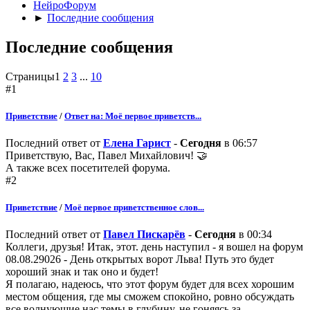
НейроФорум
►
Последние сообщения
Последние сообщения
Страницы
1
2
3
...
10
#1
Приветствие
/
Ответ на: Моё первое приветств...
Последний ответ от
Елена Гарист
-
Сегодня
в 06:57
Приветствую, Вас, Павел Михайлович! 🤝
А также всех посетителей форума.
#2
Приветствие
/
Моё первое приветственное слов...
Последний ответ от
Павел Пискарёв
-
Сегодня
в 00:34
Коллеги, друзья! Итак, этот. день наступил - я вошел на форум
08.08.29026 - День открытых ворот Льва! Путь это будет
хороший знак и так оно и будет!
Я полагаю, надеюсь, что этот форум будет для всех хорошим
местом общения, где мы сможем спокойно, ровно обсуждать
все волнующие нас темы в глубину, не гоняясь за