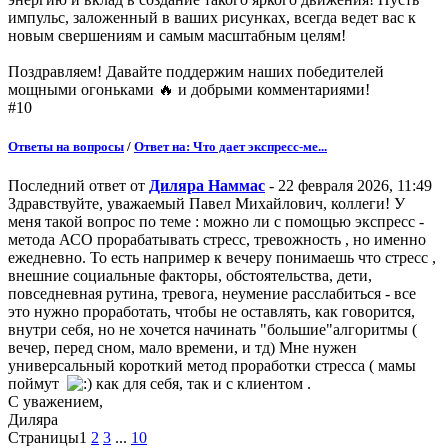
импульс, заложенный в ваших рисунках, всегда ведет вас к
новым свершениям и самым масштабным целям!
Поздравляем! Давайте поддержим наших победителей
мощными огоньками 🔥 и добрыми комментариями!
#10
Ответы на вопросы
/
Ответ на: Что дает экспресс-ме...
Последний ответ от
Диляра Наммас
- 22 февраля 2026, 11:49
Здравствуйте, уважаемый Павел Михайлович, коллеги! У
меня такой вопрос по теме : можно ли с помощью экспресс -
метода АСО прорабатывать стресс, тревожность , но именно
ежедневно. То есть например к вечеру понимаешь что стресс ,
внешние социальные факторы, обстоятельства, дети,
повседневная рутина, тревога, неумение расслабиться - все
это нужно проработать, чтобы не оставлять, как говорится,
внутри себя, но не хочется начинать "большие"алгоритмы (
вечер, перед сном, мало времени, и тд) Мне нужен
универсальный короткий метод проработки стресса ( мамы
поймут
как для себя, так и с клиентом .
С уважением,
Диляра
Страницы
1
2
3
...
10