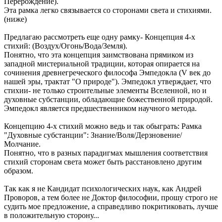
Перерождение).
Эта рамка легко связывается со сторонами света и стихиями.
(ниже)
Предлагаю рассмотреть еще одну рамку- Концепция 4-х
стихий: (Воздух/Огонь/Вода/Земля).
Понятно, что эта концепция заимствована прямиком из
западной мистериальной традиции, которая опирается на
сочинения древнегреческого философа Эмпедокла (V век до
нашей эры, трактат "О природе"). Эмпедокл утверждает, что
стихии- не только строительные элементы Вселенной, но и
духовные субстанции, обладающие божественной природой.
Эмпедокл является предшественником научного метода.
Концепцию 4-х стихий можно ведь и так обыграть: Рамка
"Духовные субстанции": Знание/Воля/Дерзновение/
Молчание.
Понятно, что в разных парадигмах мышления соответствия
стихий сторонам света может быть расстановлено другим
образом.
Так как я не Кандидат психологических наук, как Андрей
Проворов, а тем более не Доктор философии, прошу строго не
судить мое предложение, а справедливо покритиковать, лучше
в положительную сторону...