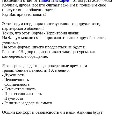
Последний ответ от
Павел Пискарёв
- 01 августа 2026, 09:36
Коллеги, друзья, все кто считает важным и полезным своё
присутствие и общение здесь!
Рад Вас приветствовать!
Этот форум создан для конструктивного и дружеского,
партнерского общения!
Точно, что этот Форум - Территория любви.
На Форум можно смело приглашать ваших друзей, коллег,
учеников.
На этом форуме ничего продаваться не будет и
РоспотребНадзор не расценивает такие ресурсы, как
коммерческое обращение.
Я за верные, надежные, проверенные временем
традиционные ценности!!! А именно:
- Духовность
- Человечность
- Социальность
- Семейственность
- Профессиональность
- Научность
- Развитие и здравый смысл
Общий комфорт и безопасность я и наши Админы будут