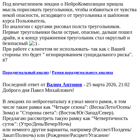
Под впечатлением лекции о НейроКомпозиции пришла
мысль порисовать треугольники, чтобы избавиться от чувства
некой опасности, исходящего от треугольника и шаблонов
курса Пользователь.
По аналогии с кругами рисовал полста треугольников.
Первые треугольники были острые, опасные, дальше пошел
драйв, и к концу упражнения треугольник стал округлый и
безопасный
.
При работе с клиентом не использовать- так как с Вашей
стороны это будет " игнорированием суицидального риска".
#7
Парадигмальный анализ
/
Рамки парадигмального анализа
Последний ответ от
Вадим Антонов
- 25 марта 2026, 21:02
Доброго дня Павел Михайлович!
В лекциях по нейрогештальту я узнал много рамок, в том
числе такие рамки как "Четыре сезона": (Весна/Лето/Осень/
Зима) и "Стороны света": (Восток/Юг/Запад/Север).
Предлагаю рассмотреть такую рамку как "Четвертичность
суток": (Утро/День/Вечер/Ночь)
или немного другие варианты, например (Рассвет/Полдень/
Закат/Полночь) или (Рождение/Расцвет/Угасание/