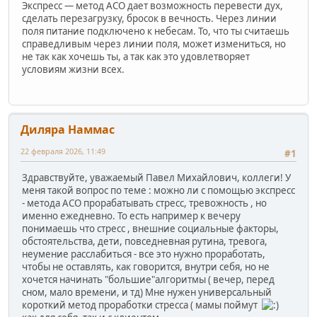
Экспресс — метод АСО дает возможность перевести дух,
сделать перезагрузку, бросок в вечность. Через линии
поля питание подключено к небесам. То, что ты считаешь
справедливым через линии поля, может измениться, но
не так как хочешь ты, а так как это удовлетворяет
условиям жизни всех.
Диляра Наммас
22 февраля 2026, 11:49
#1
Здравствуйте, уважаемый Павел Михайлович, коллеги! У
меня такой вопрос по теме : можно ли с помощью экспресс
- метода АСО прорабатывать стресс, тревожность , но
именно ежедневно. То есть например к вечеру
понимаешь что стресс , внешние социальные факторы,
обстоятельства, дети, повседневная рутина, тревога,
неумение расслабиться - все это нужно проработать,
чтобы не оставлять, как говорится, внутри себя, но не
хочется начинать "большие"алгоритмы ( вечер, перед
сном, мало времени, и тд) Мне нужен универсальный
короткий метод проработки стресса ( мамы поймут