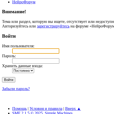
НейроФорум
Внимание!
Тема или раздел, которую вы ищете, отсутствует или недоступн
Авторизуйтесь или
зарегистрируйтесь
на форуме «НейроФорум
Войти
Имя пользователя:
Пароль:
Хранить данные входа:
Забыли пароль?
Помощь
|
Условия и правила
|
Вверх ▲
SMF 2.1.5 © 2025
,
Simple Machines