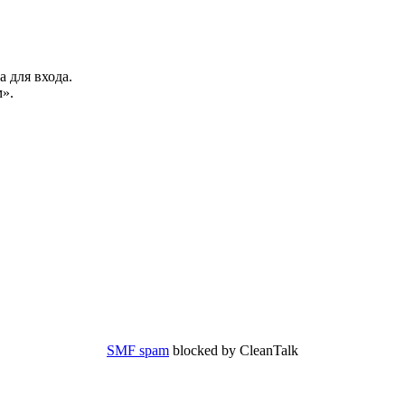
а для входа.
».
SMF spam
blocked by CleanTalk