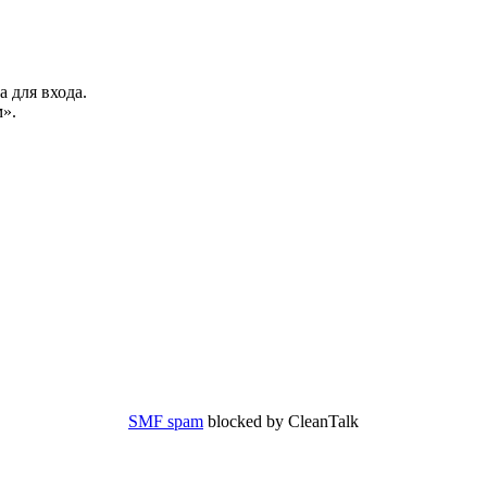
а для входа.
».
SMF spam
blocked by CleanTalk