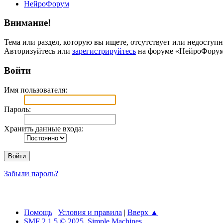
НейроФорум
Внимание!
Тема или раздел, которую вы ищете, отсутствует или недоступн
Авторизуйтесь или
зарегистрируйтесь
на форуме «НейроФорум
Войти
Имя пользователя:
Пароль:
Хранить данные входа:
Забыли пароль?
Помощь
|
Условия и правила
|
Вверх ▲
SMF 2.1.5 © 2025
,
Simple Machines