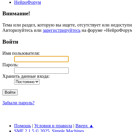
НейроФорум
Внимание!
Тема или раздел, которую вы ищете, отсутствует или недоступн
Авторизуйтесь или
зарегистрируйтесь
на форуме «НейроФорум
Войти
Имя пользователя:
Пароль:
Хранить данные входа:
Забыли пароль?
Помощь
|
Условия и правила
|
Вверх ▲
SMF 2.1.5 © 2025
,
Simple Machines