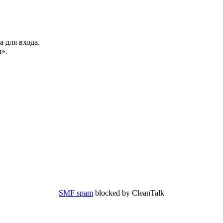
а для входа.
».
SMF spam
blocked by CleanTalk