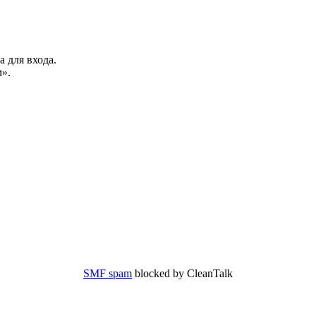
а для входа.
».
SMF spam
blocked by CleanTalk