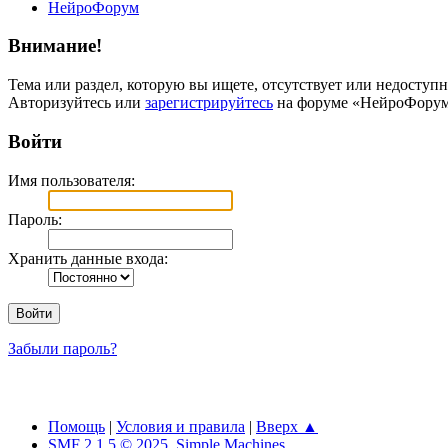
НейроФорум
Внимание!
Тема или раздел, которую вы ищете, отсутствует или недоступн
Авторизуйтесь или
зарегистрируйтесь
на форуме «НейроФорум
Войти
Имя пользователя:
Пароль:
Хранить данные входа:
Забыли пароль?
Помощь
|
Условия и правила
|
Вверх ▲
SMF 2.1.5 © 2025
,
Simple Machines