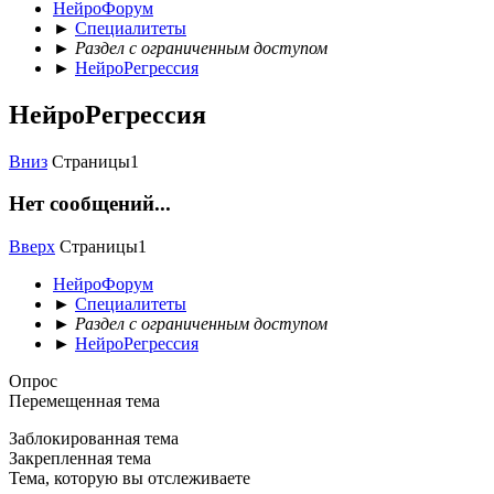
НейроФорум
►
Специалитеты
►
Раздел с ограниченным доступом
►
НейроРегрессия
НейроРегрессия
Вниз
Страницы
1
Нет сообщений...
Вверх
Страницы
1
НейроФорум
►
Специалитеты
►
Раздел с ограниченным доступом
►
НейроРегрессия
Опрос
Перемещенная тема
Заблокированная тема
Закрепленная тема
Тема, которую вы отслеживаете