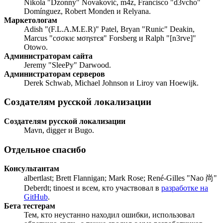
Nikola "Dzonny" Novaković, m4z, Francisco "d3vcho"
Domínguez, Robert Monden и Relyana.
Маркетологам
Adish "(F.L.A.M.E.R)" Patel, Bryan "Runic" Deakin,
Marcus "cσσкιє мσηѕтєя" Forsberg и Ralph "[n3rve]"
Otowo.
Администраторам сайта
Jeremy "SleePy" Darwood.
Администраторам серверов
Derek Schwab, Michael Johnson и Liroy van Hoewijk.
Создателям русской локализации
Создателям русской локализации
Mavn, digger и Bugo.
Отдельное спасибо
Консультантам
albertlast; Brett Flannigan; Mark Rose; René-Gilles "Nao 尚"
Deberdt; tinoest и всем, кто участвовал в
разработке на
GitHub
.
Бета тестерам
Тем, кто неустанно находил ошибки, использовал