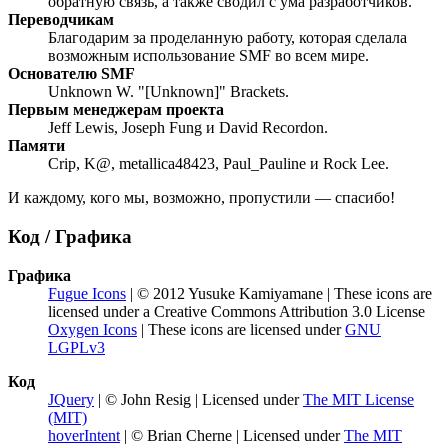
обратную связь, а также сводил с ума разработчиков.
Переводчикам
Благодарим за проделанную работу, которая сделала
возможным использование SMF во всем мире.
Основателю SMF
Unknown W. "[Unknown]" Brackets.
Первым менеджерам проекта
Jeff Lewis, Joseph Fung и David Recordon.
Памяти
Crip, K@, metallica48423, Paul_Pauline и Rock Lee.
И каждому, кого мы, возможно, пропустили — спасибо!
Код / Графика
Графика
Fugue Icons
| © 2012 Yusuke Kamiyamane | These icons are
licensed under a Creative Commons Attribution 3.0 License
Oxygen Icons
| These icons are licensed under
GNU
LGPLv3
Код
JQuery
| © John Resig | Licensed under
The MIT License
(MIT)
hoverIntent
| © Brian Cherne | Licensed under
The MIT