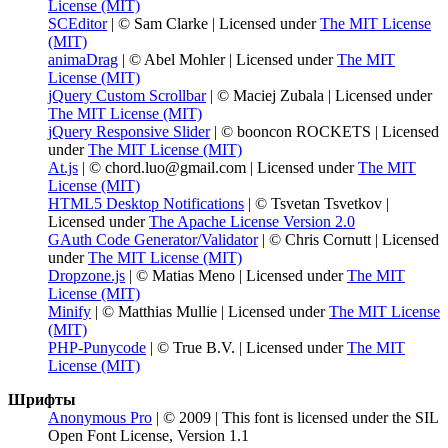
License (MIT)
SCEditor
| © Sam Clarke | Licensed under
The MIT License
(MIT)
animaDrag
| © Abel Mohler | Licensed under
The MIT
License (MIT)
jQuery Custom Scrollbar
| © Maciej Zubala | Licensed under
The MIT License (MIT)
jQuery Responsive Slider
| © booncon ROCKETS | Licensed
under
The MIT License (MIT)
At.js
| © chord.luo@gmail.com | Licensed under
The MIT
License (MIT)
HTML5 Desktop Notifications
| © Tsvetan Tsvetkov |
Licensed under
The Apache License Version 2.0
GAuth Code Generator/Validator
| © Chris Cornutt | Licensed
under
The MIT License (MIT)
Dropzone.js
| © Matias Meno | Licensed under
The MIT
License (MIT)
Minify
| © Matthias Mullie | Licensed under
The MIT License
(MIT)
PHP-Punycode
| © True B.V. | Licensed under
The MIT
License (MIT)
Шрифты
Anonymous Pro
| © 2009 | This font is licensed under the SIL
Open Font License, Version 1.1