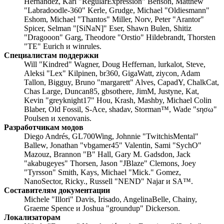
Hernandez, Karl "RegularExpression" Benson, Matthew
"Labradoodle-360" Kerle, Grudge, Michael "Oldiesmann"
Eshom, Michael "Thantos" Miller, Norv, Peter "Arantor"
Spicer, Selman "[SiNaN]" Eser, Shawn Bulen, Shitiz
"Dragooon" Garg, Theodore "Orstio" Hildebrandt, Thorsten
"TE" Eurich и winrules.
Специалистам поддержки
Will "Kindred" Wagner, Doug Heffernan, lurkalot, Steve,
Aleksi "Lex" Kilpinen, br360, GigaWatt, ziycon, Adam
Tallon, Bigguy, Bruno "margarett" Alves, CapadY, ChalkCat,
Chas Large, Duncan85, gbsothere, JimM, Justyne, Kat,
Kevin "greyknight17" Hou, Krash, Mashby, Michael Colin
Blaber, Old Fossil, S-Ace, shadav, Storman™, Wade "sησω"
Poulsen и xenovanis.
Разработчикам модов
Diego Andrés, GL700Wing, Johnnie "TwitchisMental"
Ballew, Jonathan "vbgamer45" Valentin, Sami "SychO"
Mazouz, Brannon "B" Hall, Gary M. Gadsdon, Jack
"akabugeyes" Thorsen, Jason "JBlaze" Clemons, Joey
"Tyrsson" Smith, Kays, Michael "Mick." Gomez,
NanoSector, Ricky., Russell "NEND" Najar и SA™.
Составителям документации
Michele "Illori" Davis, Irisado, AngelinaBelle, Chainy,
Graeme Spence и Joshua "groundup" Dickerson.
Локализаторам