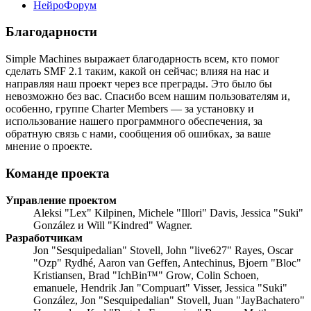
НейроФорум
Благодарности
Simple Machines выражает благодарность всем, кто помог
сделать SMF 2.1 таким, какой он сейчас; влияя на нас и
направляя наш проект через все преграды. Это было бы
невозможно без вас. Спасибо всем нашим пользователям и,
особенно, группе Charter Members — за установку и
использование нашего программного обеспечения, за
обратную связь с нами, сообщения об ошибках, за ваше
мнение о проекте.
Команде проекта
Управление проектом
Aleksi "Lex" Kilpinen, Michele "Illori" Davis, Jessica "Suki"
González и Will "Kindred" Wagner.
Разработчикам
Jon "Sesquipedalian" Stovell, John "live627" Rayes, Oscar
"Ozp" Rydhé, Aaron van Geffen, Antechinus, Bjoern "Bloc"
Kristiansen, Brad "IchBin™" Grow, Colin Schoen,
emanuele, Hendrik Jan "Compuart" Visser, Jessica "Suki"
González, Jon "Sesquipedalian" Stovell, Juan "JayBachatero"